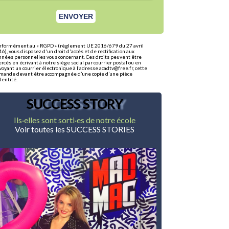
nformément au « RGPD » (règlement UE 2016/679 du 27 avril
6), vous disposez d'un droit d'accès et de rectification aux
nnées personnelles vous concernant. Ces droits peuvent être
rcés en écrivant à notre siège social par courrier postal ou en
oyant un courrier électronique à l’adresse acadtv@free.fr, cette
mande devant être accompagnée d’une copie d’une pièce
dentité.
SUCCESS STORY
Ils·elles sont sorti·es de notre école
Voir toutes les SUCCESS STORIES