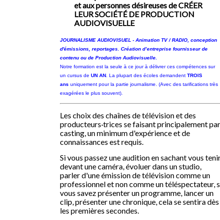
et aux personnes désireuses de CRÉER
LEUR SOCIÉTÉ DE PRODUCTION
AUDIOVISUELLE
JOURNALISME AUDIOVISUEL - Animation TV / RADIO, conception
d'émissions, reportages. Création d’entreprise fournisseur de
contenu ou de Production Audiovisuelle.
Notre formation est la seule à ce jour à délivrer ces compétences sur
un cursus de
UN AN
. La plupart des écoles demandent
TROIS
ans
uniquement pour la partie journalisme. (Avec des tarifications très
exagérées le plus souvent).
Les choix des chaînes de télévision et des
producteurs·trices se faisant principalement pa
casting, un minimum d'expérience et de
connaissances est requis.
Si vous passez une audition en sachant vous teni
devant une caméra, évoluer dans un studio,
parler d'une émission de télévision comme un
professionnel et non comme un téléspectateur, s
vous savez présenter un programme, lancer un
clip, présenter une chronique, cela se sentira dès
les premières secondes.