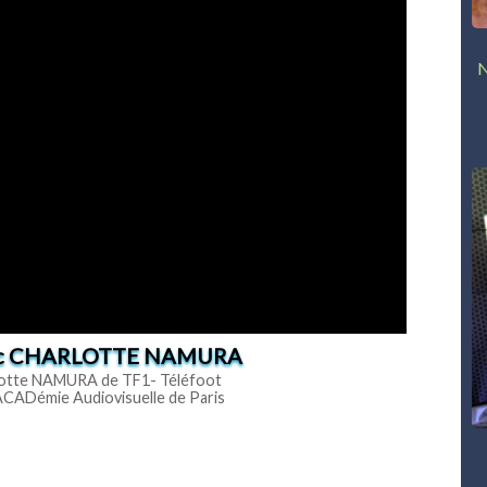
N
vec CHARLOTTE NAMURA
lotte NAMURA de TF1- Téléfoot
'ACADémie Audiovisuelle de Paris