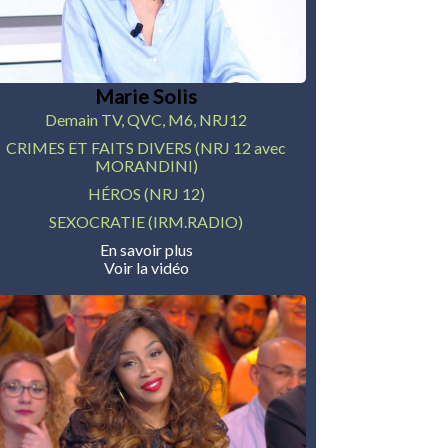
Marie Solis
Demain TV, QVC, M6, NRJ12
CRIMES ET FAITS DIVERS (NRJ 12 avec
MORANDINI)
HÉROS (NRJ 12)
SEXOCRATIE (IRM.RADIO)
En savoir plus
Voir la vidéo