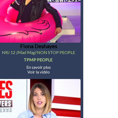
Fiona Deshayes
NRJ 12
(Mad Mag)
NON STOP PEOPLE
TPMP PEOPLE
En savoir plus
Voir la vidéo