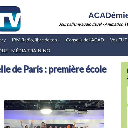
ACADémie 
Journalisme audiovisuel - Animation T
ory
IRM.Radio, libre de ton
↓
Conseils de l'ACAD
Vos FUT
IQUE - MÉDIA TRAINING
e de Paris : première école