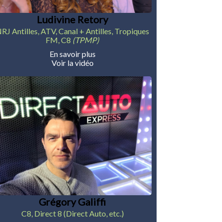
Ludivine Retory
RJ Antilles, ATV, Canal + Antilles, Tropiques
FM, C8
(TPMP)
En savoir plus
Voir la vidéo
Grégory Galiffi
C8, Direct 8 (Direct Auto, etc.)