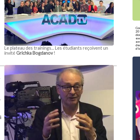
Co
201
do
exe
env
de
Le plateau des trainings... Les étudiants reçoivent un
d’i
invité
Grichka Bogdanov
!
r
r
i