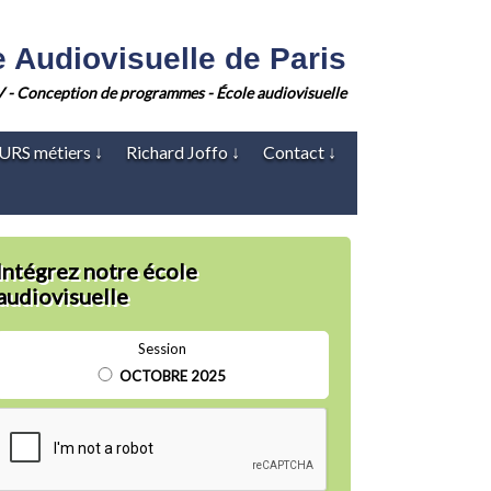
Audiovisuelle de Paris
V - Conception de programmes - École audiovisuelle
URS métiers
↓
Richard Joffo
↓
Contact
↓
Intégrez notre école
audiovisuelle
Session
OCTOBRE 2025