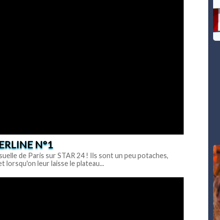
RLINE N°1
suelle de Paris sur STAR 24 ! Ils sont un peu potaches,
 lorsqu'on leur laisse le plateau...