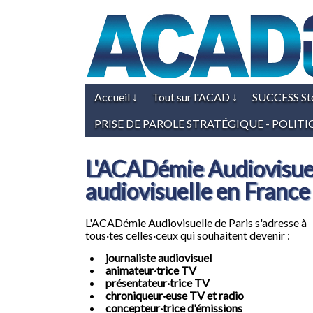
Accueil
↓
Tout sur l'ACAD
↓
SUCCESS St
PRISE DE PAROLE STRATÉGIQUE - POLIT
L'ACADémie Audiovisuell
audiovisuelle en France
L'ACADémie Audiovisuelle de Paris s'adresse à
tous·tes celles·ceux qui souhaitent devenir :
journaliste audiovisuel
animateur·trice TV
présentateur·trice TV
chroniqueur·euse TV et radio
concepteur·trice d'émissions